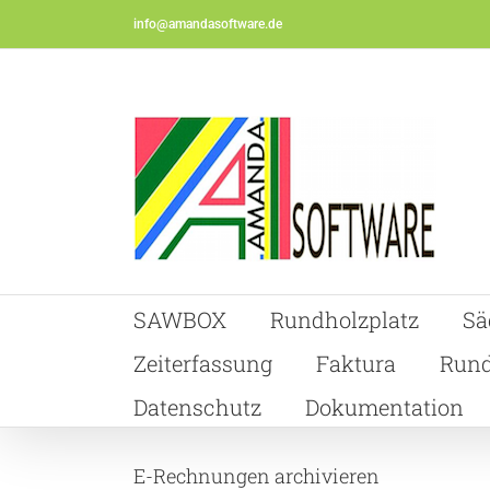
Skip
info@amandasoftware.de
to
content
SAWBOX
Rundholzplatz
Sä
Zeiterfassung
Faktura
Rund
Datenschutz
Dokumentation
E-Rechnungen archivieren