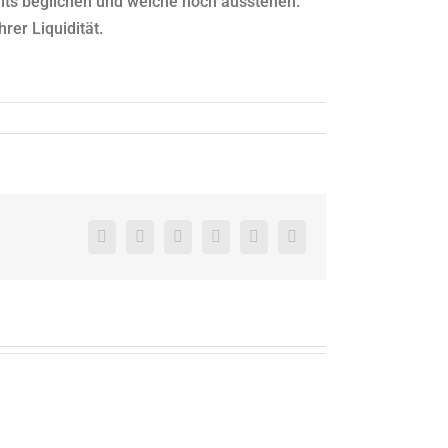
ts beglichen und welche noch ausstehen.
rer Liquidität.
Facebook
X
Reddit
LinkedIn
Pinterest
Vk