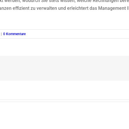
 werden, wodurch Sie stets wissen, welche Rechnungen berei
anzen effizient zu verwalten und erleichtert das Management Ih
|
0 Kommentare