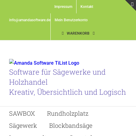
Skip
Impressum
Kontakt
to
content
info@amandasoftware.de
Mein Benutzerkonto
WARENKORB
Software für Sägewerke und
Holzhandel
Kreativ, Übersichtlich und Logisch
SAWBOX
Rundholzplatz
Sägewerk
Blockbandsäge