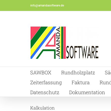
Skip
info@amandasoftware.de
to
content
SAWBOX
Rundholzplatz
Sä
Zeiterfassung
Faktura
Rund
Datenschutz
Dokumentation
Kalkulation