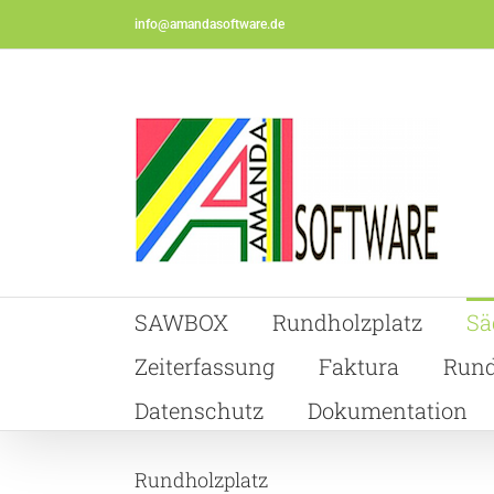
Skip
info@amandasoftware.de
to
content
SAWBOX
Rundholzplatz
Sä
Zeiterfassung
Faktura
Rund
Datenschutz
Dokumentation
Rundholzplatz