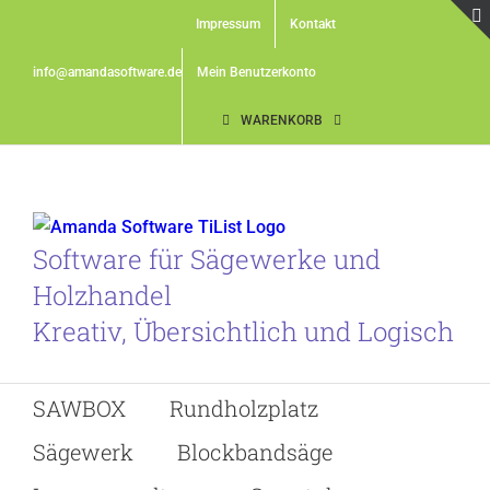
Skip
Impressum
Kontakt
to
content
info@amandasoftware.de
Mein Benutzerkonto
WARENKORB
Software für Sägewerke und
Holzhandel
Kreativ, Übersichtlich und Logisch
SAWBOX
Rundholzplatz
Sägewerk
Blockbandsäge