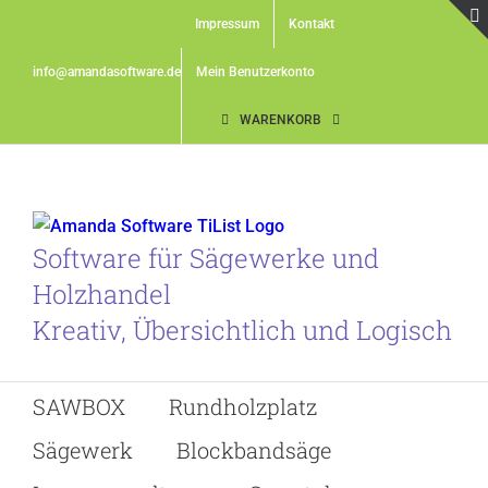
Skip
Impressum
Kontakt
to
content
info@amandasoftware.de
Mein Benutzerkonto
WARENKORB
Software für Sägewerke und
Holzhandel
Kreativ, Übersichtlich und Logisch
SAWBOX
Rundholzplatz
Sägewerk
Blockbandsäge