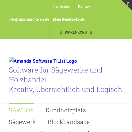
Skip
Impressum
Kontakt
to
content
info@amandasoftware.de
Mein Benutzerkonto
WARENKORB
Software für Sägewerke und
Holzhandel
Kreativ, Übersichtlich und Logisch
SAWBOX
Rundholzplatz
Sägewerk
Blockbandsäge