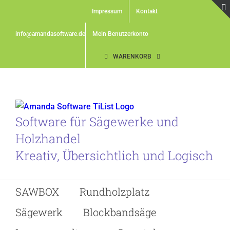
Skip
Impressum
Kontakt
to
content
info@amandasoftware.de
Mein Benutzerkonto
WARENKORB
Software für Sägewerke und
Holzhandel
Kreativ, Übersichtlich und Logisch
SAWBOX
Rundholzplatz
Sägewerk
Blockbandsäge