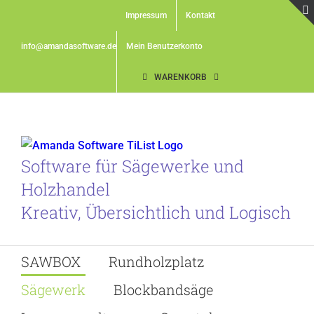
Skip
Impressum
Kontakt
to
content
info@amandasoftware.de
Mein Benutzerkonto
WARENKORB
Software für Sägewerke und
Holzhandel
Kreativ, Übersichtlich und Logisch
SAWBOX
Rundholzplatz
Sägewerk
Blockbandsäge