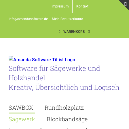
Skip
Impressum
Kontakt
to
content
info@amandasoftware.de
Mein Benutzerkonto
WARENKORB
Software für Sägewerke und
Holzhandel
Kreativ, Übersichtlich und Logisch
SAWBOX
Rundholzplatz
Sägewerk
Blockbandsäge