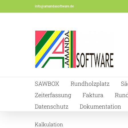
Skip
info@amandasoftware.de
to
content
SAWBOX
Rundholzplatz
Sä
Zeiterfassung
Faktura
Rund
Datenschutz
Dokumentation
Kalkulation