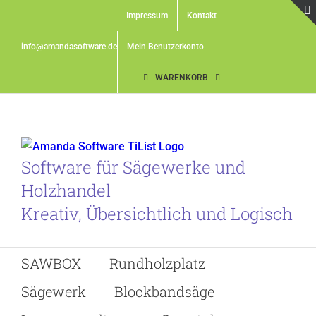
Skip
Impressum
Kontakt
to
content
info@amandasoftware.de
Mein Benutzerkonto
WARENKORB
Software für Sägewerke und
Holzhandel
Kreativ, Übersichtlich und Logisch
SAWBOX
Rundholzplatz
Sägewerk
Blockbandsäge