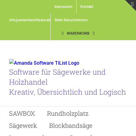
Skip
Impressum
Kontakt
to
content
info@amandasoftware.de
Mein Benutzerkonto
WARENKORB
Software für Sägewerke und
Holzhandel
Kreativ, Übersichtlich und Logisch
SAWBOX
Rundholzplatz
Sägewerk
Blockbandsäge