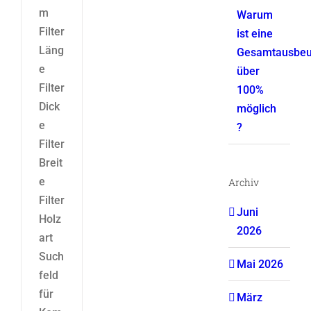
m
Warum
Filter
ist eine
Läng
Gesamtausbeu
e
über
Filter
100%
Dick
möglich
e
?
Filter
Breit
e
Archiv
Filter
Juni
Holz
2026
art
Such
Mai 2026
feld
für
März