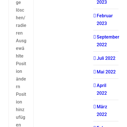
2023
ge
lösc
Februar
hen/
2023
radie
ren
September
Ausg
2022
ewä
hlte
Juli 2022
Posit
ion
Mai 2022
ände
April
rn
2022
Posit
ion
März
hinz
2022
ufüg
en