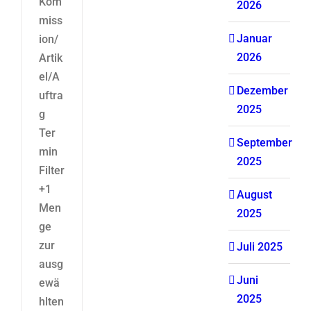
Kom
2026
miss
Januar
ion/
2026
Artik
el/A
Dezember
uftra
2025
g
Ter
September
min
2025
Filter
+1
August
Men
2025
ge
zur
Juli 2025
ausg
Juni
ewä
2025
hlten