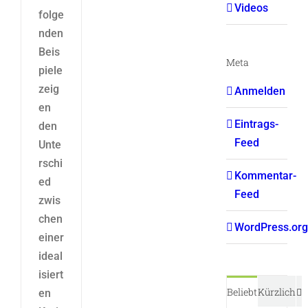
Videos
folge
nden
Beis
Meta
piele
zeig
Anmelden
en
Eintrags-
den
Feed
Unte
rschi
Kommentar-
ed
Feed
zwis
chen
WordPress.org
einer
ideal
isiert
K
Beliebt
Kürzlich
en