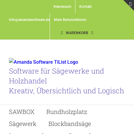
Skip
Impressum
Kontakt
to
content
info@amandasoftware.de
Mein Benutzerkonto
WARENKORB
Software für Sägewerke und
Holzhandel
Kreativ, Übersichtlich und Logisch
SAWBOX
Rundholzplatz
Sägewerk
Blockbandsäge