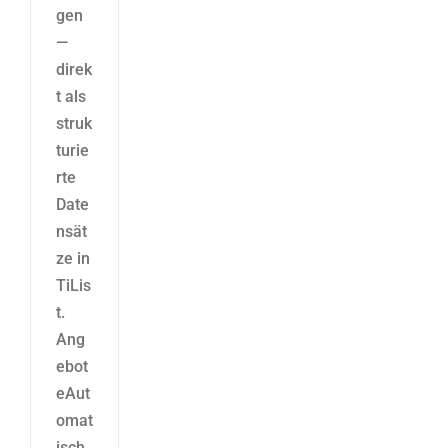
gen
—
direk
t als
struk
turie
rte
Date
nsät
ze in
TiLis
t.
Ang
ebot
eAut
omat
isch