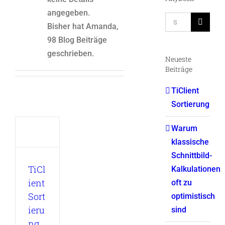
angegeben.
Suche
Bisher hat Amanda,
nach:
98 Blog Beiträge
geschrieben.
Neueste
Beiträge
TiClient
Sortierung
Warum
klassische
nt
rung
Schnittbild-
nt
TiCl
Kalkulationen
ient
oft zu
Sort
optimistisch
ieru
sind
ng