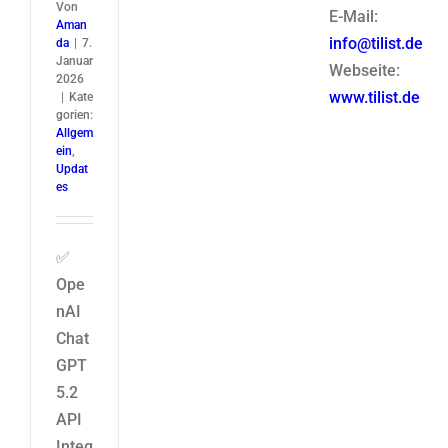
Von
E-Mail:
Aman
info@tilist.de
da
|
7.
Januar
Webseite:
2026
www.tilist.de
|
Kate
gorien:
Allgem
ein
,
Updat
es
✅
Ope
nAI
Chat
GPT
5.2
API
Integ