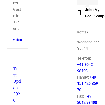
rift
Luke
,
Them
Gest
John
,
My
Beck
Fusio
e in
Doe
Comp
TiCli
ent
Kontak
Weiterlesen
0
Wegscheider
Str. 14
Telefon:
+49 8042
TiLi
98408
st
Handy:
+49
Upd
151 425 369
ate
70
202
Fax:
+49
6
8042 98408