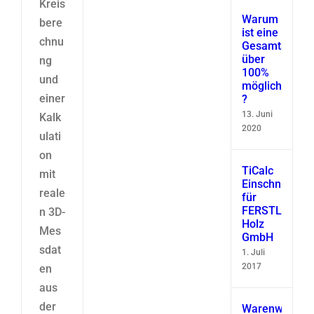
Kreis
Warum
bere
ist eine
chnu
Gesamtausbe
über
ng
100%
und
möglich
einer
?
13. Juni
Kalk
2020
ulati
on
TiCalc
mit
Einschnittsimu
reale
für
FERSTL
n 3D-
Holz
Mes
GmbH
sdat
1. Juli
2017
en
aus
der
Warenwirtscha