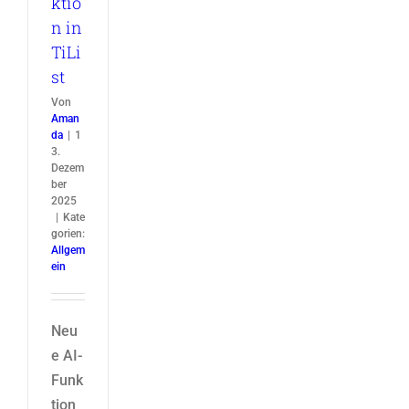
ktio
n in
TiLi
st
Von
Aman
da
|
1
3.
Dezem
ber
2025
|
Kate
gorien:
Allgem
ein
Neu
e AI-
Funk
tion