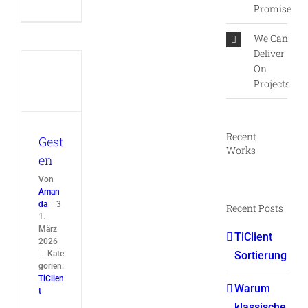
Promise
We Can
Deliver
On
Projects
en
nt
Recent
Gest
Works
en
Von
Aman
da
|
3
Recent Posts
1.
März
TiClient
2026
|
Kate
Sortierung
gorien:
TiClien
Warum
t
klassische