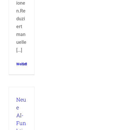
ione
n.Re
duzi
ert
man
uelle
[...]
Weiterlesen
0
Neu
e
AI-
Fun