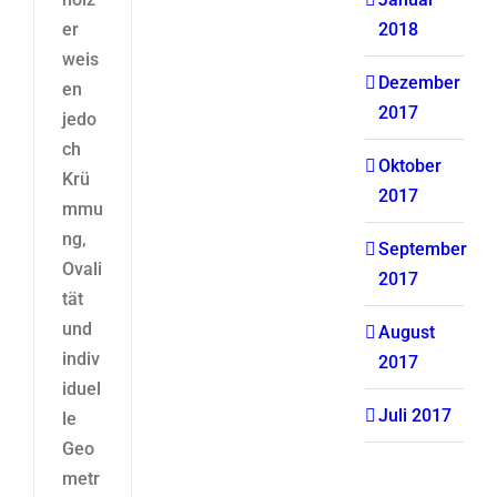
2018
er
weis
Dezember
en
2017
jedo
ch
Oktober
Krü
2017
mmu
ng,
September
Ovali
2017
tät
und
August
indiv
2017
iduel
Juli 2017
le
Geo
metr