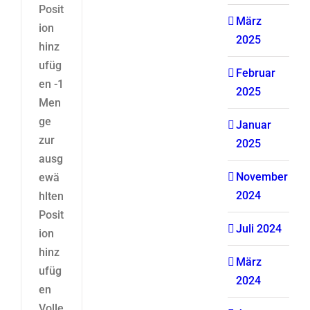
Posit
März
ion
2025
hinz
ufüg
Februar
en -1
2025
Men
ge
Januar
zur
2025
ausg
November
ewä
2024
hlten
Posit
Juli 2024
ion
hinz
März
ufüg
2024
en
Volle