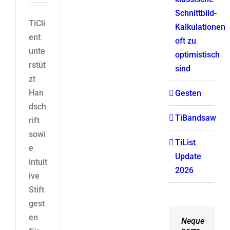
Schnittbild-
TiCli
Kalkulationen
ent
oft zu
unte
optimistisch
rstüt
sind
zt
Han
Gesten
dsch
TiBandsaw
rift
sowi
TiList
e
Update
intuit
2026
ive
Stift
gest
en
Neque
Aliquam