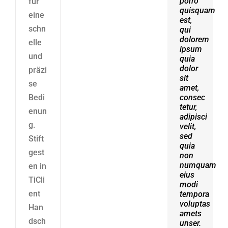
porro
erat
für
quisquam
volutpat.
eine
est,
Quisque
schn
qui
at est
dolorem
id
elle
ipsum
ligula
und
quia
facilisis
dolor
laoreet
präzi
sit
eget
se
amet,
pulvinar
Bedi
consec
nibh.
tetur,
Suspendisse
enun
adipisci
at
g.
velit,
ultrices
sed
dui.
Stift
quia
Curabitur
gest
non
ac
numquam
felis
en in
eius
arcu
TiCli
modi
sadips
ent
tempora
ipsums
voluptas
fugiats
Han
amets
nemis.
dsch
unser.