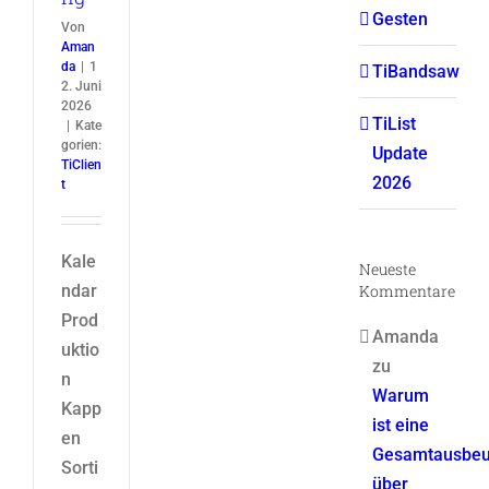
Gesten
Von
Aman
da
|
1
TiBandsaw
2. Juni
2026
TiList
|
Kate
gorien:
Update
TiClien
2026
t
Kale
Neueste
Kommentare
ndar
Prod
Amanda
uktio
zu
n
Warum
Kapp
ist eine
en
Gesamtausbeu
Sorti
über