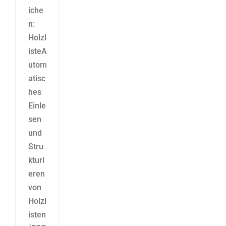
iche
n:
Holzl
isteA
utom
atisc
hes
Einle
sen
und
Stru
kturi
eren
von
Holzl
isten