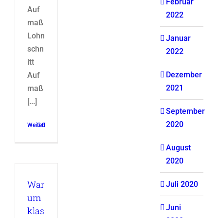
Februar
Auf
2022
maß
Lohn
Januar
schn
2022
itt
Dezember
Auf
2021
maß
[...]
September
2020
Weiterlesen
0
August
2020
War
Juli 2020
um
Juni
klas