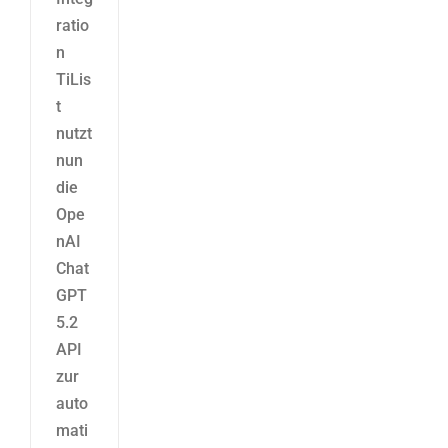
ratio
n
TiLis
t
nutzt
nun
die
Ope
nAI
Chat
GPT
5.2
API
zur
auto
mati