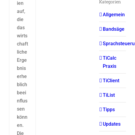
Kategorien
ien
auf,
Allgemein
die
das
Bandsäge
wirts
Sprachsteuer
chaft
liche
TiCalc
Erge
Praxis
bnis
erhe
TiClient
blich
beei
TiList
nflus
sen
Tipps
könn
Updates
en.
Die