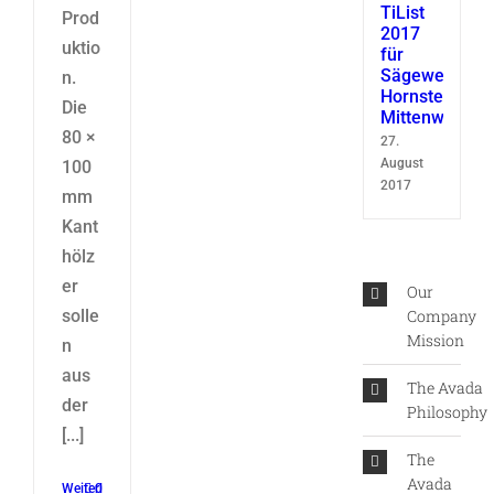
TiList
Prod
2017
uktio
für
Sägewerk
n.
Hornsteiner
Die
Mittenwald
80 ×
27.
August
100
2017
mm
Kant
hölz
er
Our
Company
solle
Mission
n
aus
The Avada
der
Philosophy
[...]
The
Avada
Weiterlesen
0