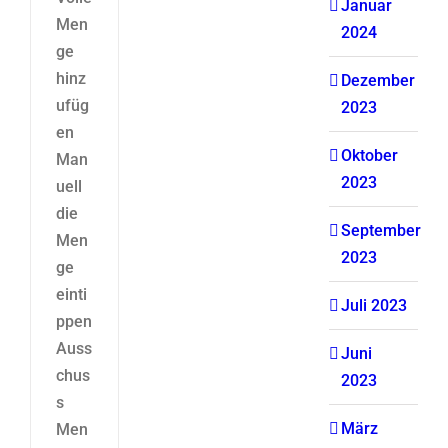
Januar
Men
2024
ge
hinz
Dezember
ufüg
2023
en
Oktober
Man
2023
uell
die
September
Men
2023
ge
einti
Juli 2023
ppen
Auss
Juni
chus
2023
s
März
Men