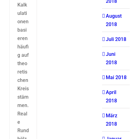
2018
Kalk
ulati
August
onen
2018
basi
eren
Juli 2018
häufi
Juni
g auf
2018
theo
retis
Mai 2018
chen
Kreis
April
stäm
2018
men.
Real
März
e
2018
Rund
Januar
hölz