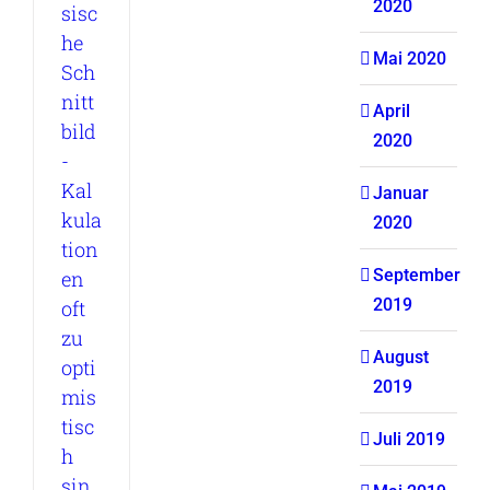
2020
sisc
he
Mai 2020
Sch
nitt
April
bild
2020
-
Kal
Januar
kula
2020
tion
September
en
2019
oft
zu
August
opti
2019
mis
tisc
Juli 2019
h
sin