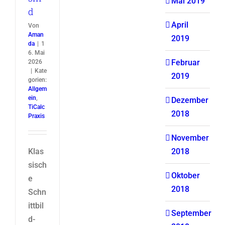
Mai 2019
d
April
Von
Aman
2019
da
|
1
6. Mai
Februar
2026
|
Kate
2019
gorien:
Allgem
ein
,
Dezember
TiCalc
2018
Praxis
November
2018
Klas
sisch
Oktober
e
2018
Schn
ittbil
September
d-