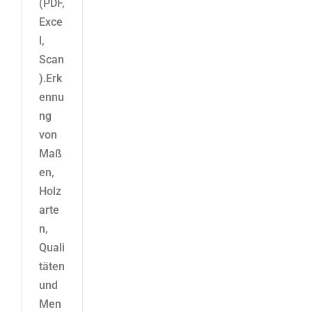
(PDF,
Exce
l,
Scan
).Erk
ennu
ng
von
Maß
en,
Holz
arte
n,
Quali
täten
und
Men