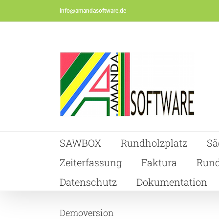
Skip
info@amandasoftware.de
to
content
SAWBOX
Rundholzplatz
Sä
Zeiterfassung
Faktura
Rund
Datenschutz
Dokumentation
Demoversion