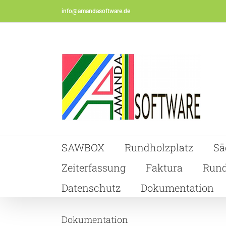
Skip
info@amandasoftware.de
to
content
SAWBOX
Rundholzplatz
Sä
Zeiterfassung
Faktura
Rund
Datenschutz
Dokumentation
Dokumentation