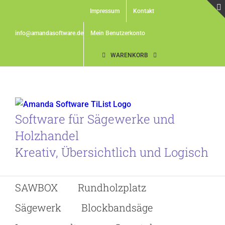
Skip
Impressum
Kontakt
to
content
info@amandasoftware.de
Mein Benutzerkonto
WARENKORB
Software für Sägewerke und
Holzhandel
Kreativ, Übersichtlich und Logisch
SAWBOX
Rundholzplatz
Sägewerk
Blockbandsäge