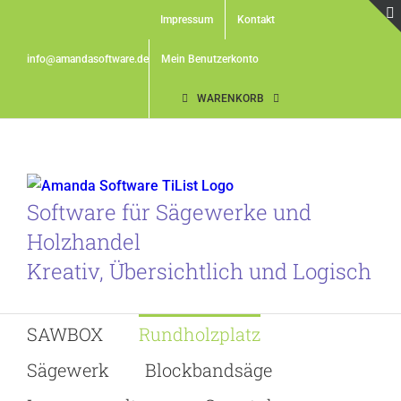
Skip
Impressum
Kontakt
to
content
info@amandasoftware.de
Mein Benutzerkonto
WARENKORB
Software für Sägewerke und
Holzhandel
Kreativ, Übersichtlich und Logisch
SAWBOX
Rundholzplatz
Sägewerk
Blockbandsäge