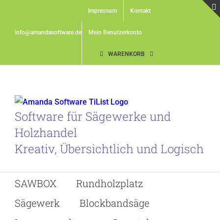
Skip
Impressum
Kontakt
to
content
info@amandasoftware.de
Mein Benutzerkonto
WARENKORB
Software für Sägewerke und
Holzhandel
Kreativ, Übersichtlich und Logisch
SAWBOX
Rundholzplatz
Sägewerk
Blockbandsäge