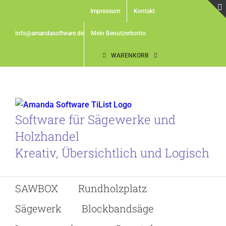
Skip
Impressum
Kontakt
to
content
info@amandasoftware.de
Mein Benutzerkonto
WARENKORB
Software für Sägewerke und
Holzhandel
Kreativ, Übersichtlich und Logisch
SAWBOX
Rundholzplatz
Sägewerk
Blockbandsäge