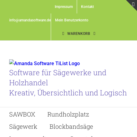
Skip
Impressum
Kontakt
to
content
info@amandasoftware.de
Mein Benutzerkonto
WARENKORB
Software für Sägewerke und
Holzhandel
Kreativ, Übersichtlich und Logisch
SAWBOX
Rundholzplatz
Sägewerk
Blockbandsäge