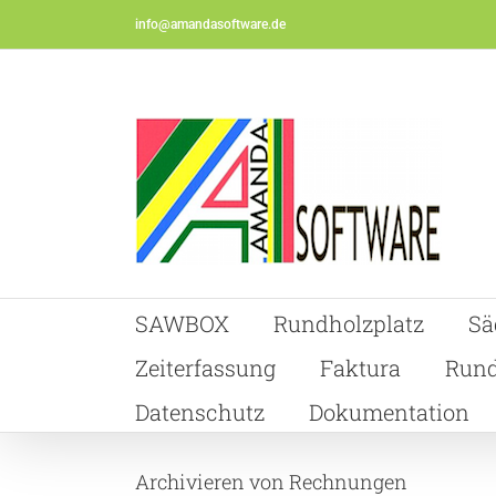
Skip
info@amandasoftware.de
to
content
SAWBOX
Rundholzplatz
Sä
Zeiterfassung
Faktura
Rund
Datenschutz
Dokumentation
Archivieren von Rechnungen