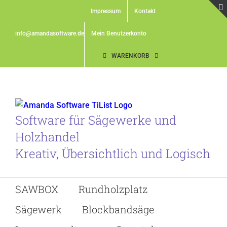
Skip
Impressum
Kontakt
to
content
info@amandasoftware.de
Mein Benutzerkonto
WARENKORB
Software für Sägewerke und
Holzhandel
Kreativ, Übersichtlich und Logisch
SAWBOX
Rundholzplatz
Sägewerk
Blockbandsäge