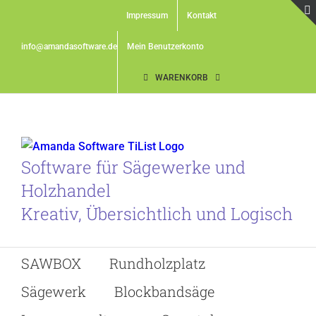
Skip
Impressum
Kontakt
to
content
info@amandasoftware.de
Mein Benutzerkonto
WARENKORB
Software für Sägewerke und
Holzhandel
Kreativ, Übersichtlich und Logisch
SAWBOX
Rundholzplatz
Sägewerk
Blockbandsäge