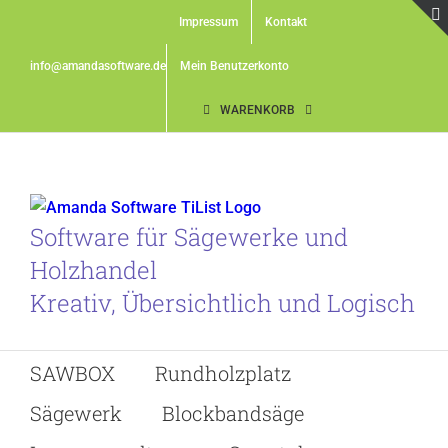
Skip
Impressum
Kontakt
to
content
info@amandasoftware.de
Mein Benutzerkonto
WARENKORB
Software für Sägewerke und
Holzhandel
Kreativ, Übersichtlich und Logisch
SAWBOX
Rundholzplatz
Sägewerk
Blockbandsäge