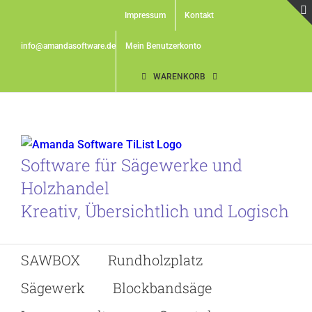
Skip
Impressum
Kontakt
to
content
info@amandasoftware.de
Mein Benutzerkonto
WARENKORB
Software für Sägewerke und
Holzhandel
Kreativ, Übersichtlich und Logisch
SAWBOX
Rundholzplatz
Sägewerk
Blockbandsäge