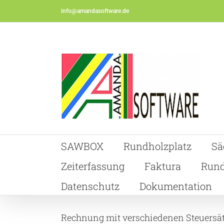
Skip
info@amandasoftware.de
to
content
SAWBOX
Rundholzplatz
Sä
Zeiterfassung
Faktura
Rund
Datenschutz
Dokumentation
Rechnung mit verschiedenen Steuersä