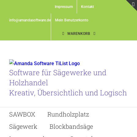
Skip
Impressum
Kontakt
to
content
info@amandasoftware.de
Mein Benutzerkonto
WARENKORB
Software für Sägewerke und
Holzhandel
Kreativ, Übersichtlich und Logisch
SAWBOX
Rundholzplatz
Sägewerk
Blockbandsäge