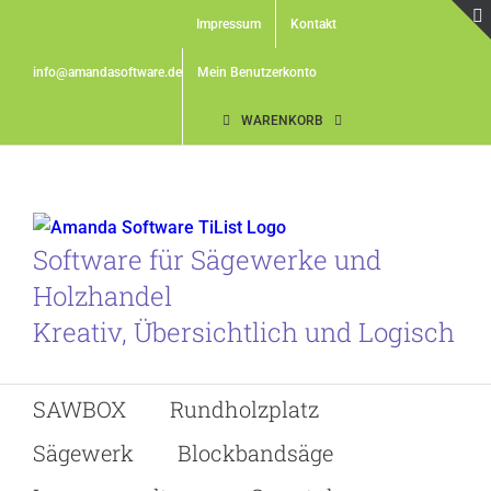
Skip
Impressum
Kontakt
to
content
info@amandasoftware.de
Mein Benutzerkonto
WARENKORB
Software für Sägewerke und
Holzhandel
Kreativ, Übersichtlich und Logisch
SAWBOX
Rundholzplatz
Sägewerk
Blockbandsäge