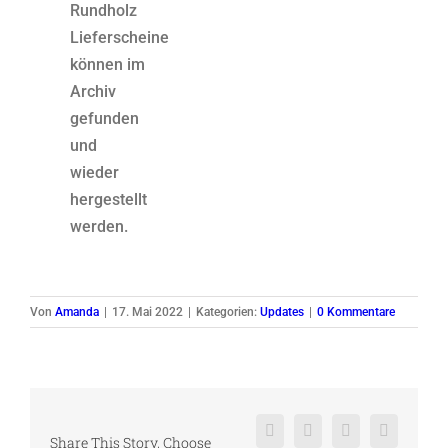
Rundholz
Lieferscheine
können im
Archiv
gefunden
und
wieder
hergestellt
werden.
Von
Amanda
|
17. Mai 2022
|
Kategorien:
Updates
|
0 Kommentare
Facebook
X
Reddit
LinkedIn
Share This Story, Choose