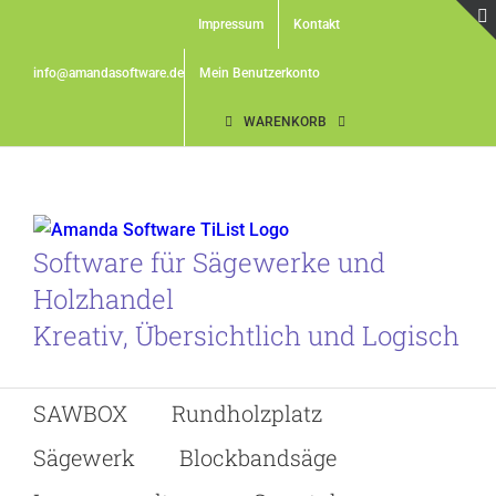
Skip
Impressum
Kontakt
to
content
info@amandasoftware.de
Mein Benutzerkonto
WARENKORB
Software für Sägewerke und
Holzhandel
Kreativ, Übersichtlich und Logisch
SAWBOX
Rundholzplatz
Sägewerk
Blockbandsäge