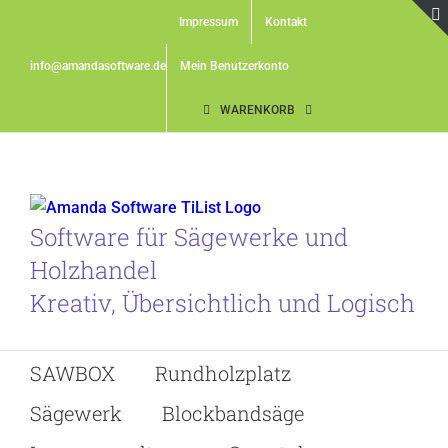
Skip
Impressum
Kontakt
to
content
info@amandasoftware.de
Mein Benutzerkonto
WARENKORB
Software für Sägewerke und
Holzhandel
Kreativ, Übersichtlich und Logisch
SAWBOX
Rundholzplatz
Sägewerk
Blockbandsäge