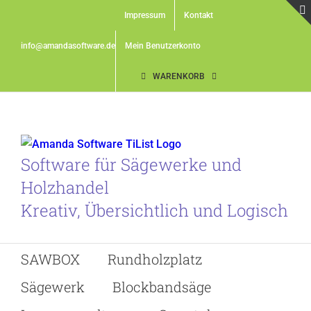
Skip
Impressum
Kontakt
to
content
info@amandasoftware.de
Mein Benutzerkonto
WARENKORB
Software für Sägewerke und
Holzhandel
Kreativ, Übersichtlich und Logisch
SAWBOX
Rundholzplatz
Sägewerk
Blockbandsäge