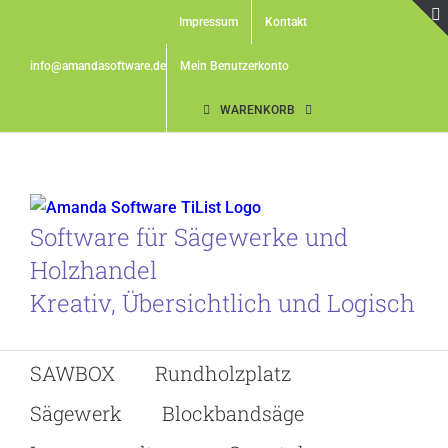
Skip
Impressum
Kontakt
to
content
info@amandasoftware.de
Mein Benutzerkonto
WARENKORB
Software für Sägewerke und
Holzhandel
Kreativ, Übersichtlich und Logisch
SAWBOX
Rundholzplatz
Sägewerk
Blockbandsäge