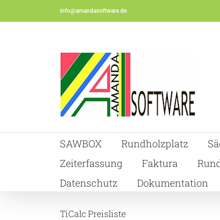
Skip
info@amandasoftware.de
to
content
SAWBOX
Rundholzplatz
Sä
Zeiterfassung
Faktura
Rund
Datenschutz
Dokumentation
TiCalc Preisliste