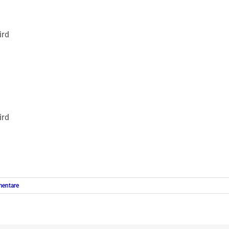
ird
ird
entare