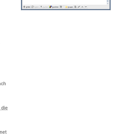
e
ach
 die
net