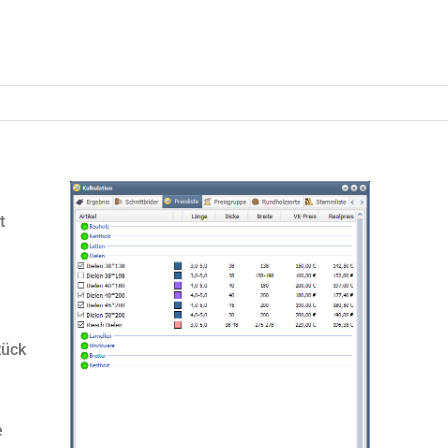
t
tück
e