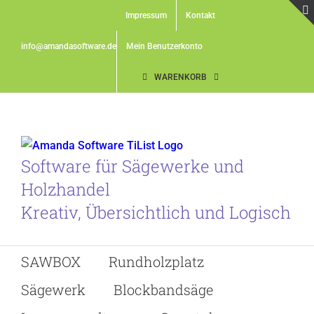
Skip
Impressum
Kontakt
to
content
info@amandasoftware.de
Mein Benutzerkonto
WARENKORB
Software für Sägewerke und
Holzhandel
Kreativ, Übersichtlich und Logisch
SAWBOX
Rundholzplatz
Sägewerk
Blockbandsäge