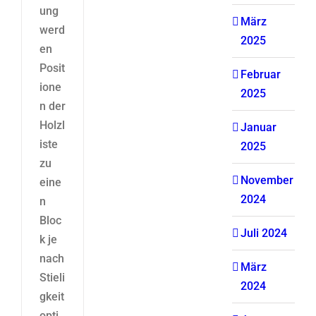
ung
März
werd
2025
en
Posit
Februar
ione
2025
n der
Holzl
Januar
iste
2025
zu
November
eine
2024
n
Bloc
Juli 2024
k je
nach
März
Stieli
2024
gkeit
opti