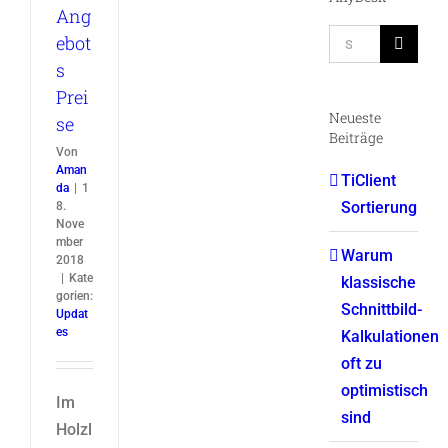
Ang
Suche
ebot
nach:
s
Prei
Neueste
se
Beiträge
Von
Aman
TiClient
da
|
1
Sortierung
8.
Nove
mber
Warum
2018
|
Kate
klassische
gorien:
Schnittbild-
Updat
es
Kalkulationen
oft zu
optimistisch
Im
sind
Holzl