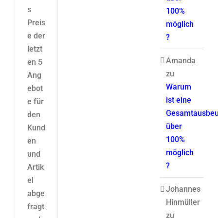
s
100%
Preis
möglich
e der
?
letzt
Amanda
en 5
zu
Ang
Warum
ebot
ist eine
e für
Gesamtausbeu
den
über
Kund
100%
en
möglich
und
?
Artik
el
Johannes
abge
Hinmüller
fragt
zu