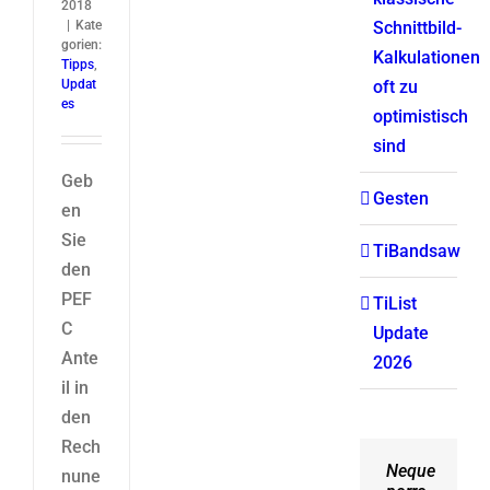
2018
|
Kate
Schnittbild-
gorien:
Kalkulationen
Tipps
,
Updat
oft zu
es
optimistisch
sind
Geb
Gesten
en
Sie
TiBandsaw
den
PEF
TiList
C
Update
Ante
2026
il in
den
Rech
Neque
Aliquam
nune