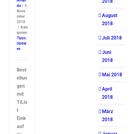
Aman
2018
da
|
3.
Nove
August
mber
2018
2018
|
Kate
gorien:
Juli 2018
Tipps
,
Updat
es
Juni
2018
Best
Mai 2018
ellun
gen
April
mit
2018
TiLis
t
März
Eink
2018
auf
Januar