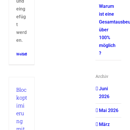
und
Warum
eing
ist eine
efüg
Gesamtausbeu
t
über
werd
100%
en.
möglich
?
Weiterlesen
0
Archiv
Juni
Bloc
2026
kopt
imi
Mai 2026
eru
ng
März
mit