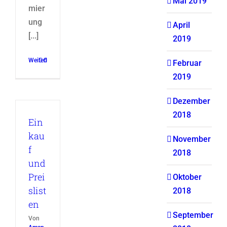
Mai 2019
mier
ung
April
[...]
2019
Weiterlesen
0
Februar
2019
Dezember
2018
Ein
kau
November
f
2018
und
Prei
Oktober
slist
2018
en
September
Von