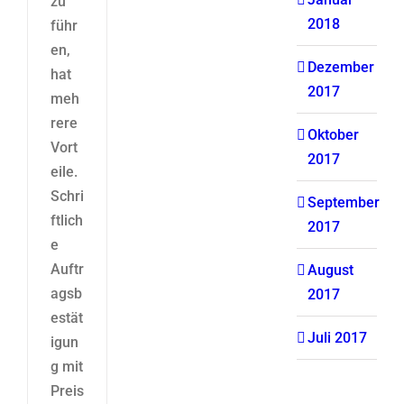
zu
2018
führ
en,
Dezember
hat
2017
meh
rere
Oktober
Vort
2017
eile.
Schri
September
ftlich
2017
e
Auftr
August
agsb
2017
estät
Juli 2017
igun
g mit
Preis