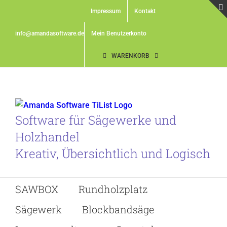
Skip
Impressum
Kontakt
to
content
info@amandasoftware.de
Mein Benutzerkonto
WARENKORB
Software für Sägewerke und
Holzhandel
Kreativ, Übersichtlich und Logisch
SAWBOX
Rundholzplatz
Sägewerk
Blockbandsäge