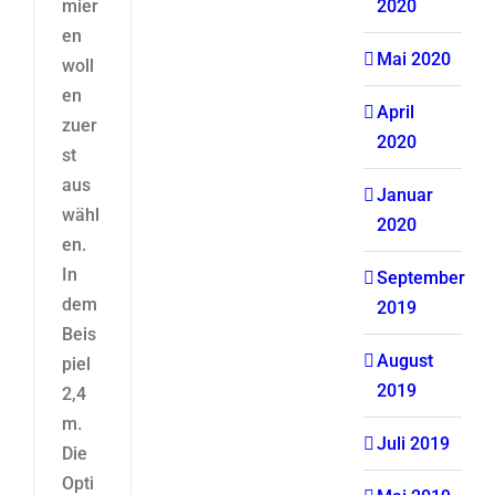
mier
2020
en
Mai 2020
woll
en
April
zuer
2020
st
aus
Januar
wähl
2020
en.
In
September
dem
2019
Beis
August
piel
2019
2,4
m.
Juli 2019
Die
Opti