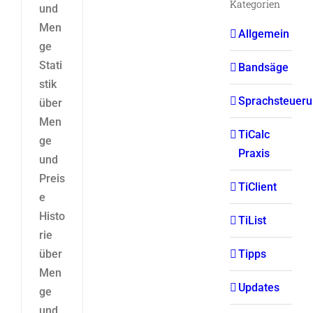
Kategorien
und
Men
Allgemein
ge
Stati
Bandsäge
stik
Sprachsteuer
über
Men
TiCalc
ge
Praxis
und
Preis
TiClient
e
Histo
TiList
rie
Tipps
über
Men
Updates
ge
und