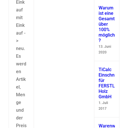
Eink
Warum
auf
ist eine
mit
Gesamtausbe
über
Eink
100%
auf -
möglich
?
>
13. Juni
neu.
2020
Es
werd
TiCalc
en
Einschnittsimu
Artik
für
FERSTL
el,
Holz
Men
GmbH
ge
1. Juli
2017
und
der
Preis
Warenwirtscha