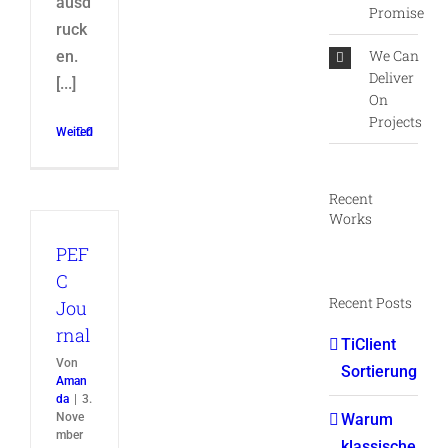
ausd
Promise
ruck
We Can
en.
Deliver
[...]
On
Projects
Weiterlesen
0
Recent
Works
PEF
C
Recent Posts
Jou
rnal
TiClient
Von
Sortierung
Aman
da
|
3.
Nove
Warum
mber
klassische