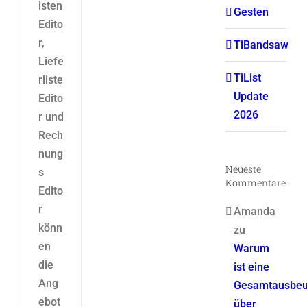
isten
Gesten
Edito
r,
TiBandsaw
Liefe
TiList
rliste
Update
Edito
2026
r und
Rech
nung
Neueste
s
Kommentare
Edito
r
Amanda
könn
zu
en
Warum
die
ist eine
Ang
Gesamtausbeu
ebot
über