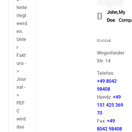
Luke
,
Them
hinte
John
,
My
Beck
Fusio
rlegt
Doe
Comp
werd
en.
Unte
Kontak
r
Wegscheider
Fakt
Str. 14
ura -
>
Telefon:
Jour
+49 8042
nal -
98408
>
Handy:
+49
PEF
151 425 369
C
70
wird
Fax:
+49
das
8042 98408