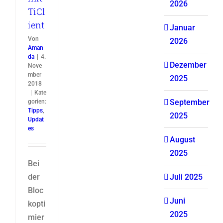
2026
TiCl
ient
Januar
Von
2026
Aman
da
|
4.
Dezember
Nove
mber
2025
2018
|
Kate
September
gorien:
Tipps
,
2025
Updat
es
August
2025
Bei
der
Juli 2025
Bloc
Juni
kopti
2025
mier