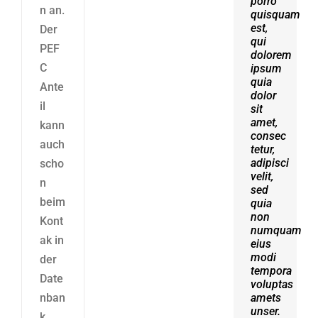
porro
erat
n an.
quisquam
volutpat.
est,
Quisque
Der
qui
at est
PEF
dolorem
id
C
ipsum
ligula
quia
facilisis
Ante
dolor
laoreet
il
sit
eget
amet,
pulvinar
kann
consec
nibh.
auch
tetur,
Suspendisse
adipisci
at
scho
velit,
ultrices
n
sed
dui.
beim
quia
Curabitur
non
ac
Kont
numquam
felis
ak in
eius
arcu
modi
sadips
der
tempora
ipsums
Date
voluptas
fugiats
nban
amets
nemis.
unser.
k