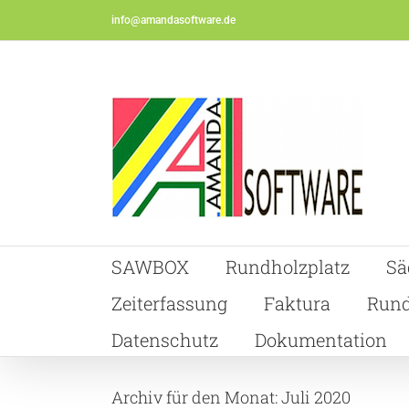
Skip
info@amandasoftware.de
to
content
SAWBOX
Rundholzplatz
Sä
Zeiterfassung
Faktura
Rund
Datenschutz
Dokumentation
Archiv für den Monat:
Juli 2020