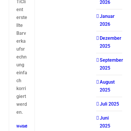
TiCli
2026
ent
Januar
erste
2026
llte
Barv
Dezember
erka
2025
ufsr
echn
September
ung
2025
einfa
ch
August
korri
2025
giert
Juli 2025
werd
en.
Juni
2025
Weiterlesen
0