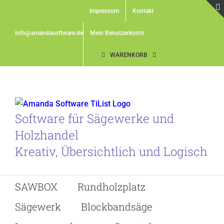
Skip
Impressum
Kontakt
to
content
info@amandasoftware.de
Mein Benutzerkonto
WARENKORB
Software für Sägewerke und
Holzhandel
Kreativ, Übersichtlich und Logisch
SAWBOX
Rundholzplatz
Sägewerk
Blockbandsäge