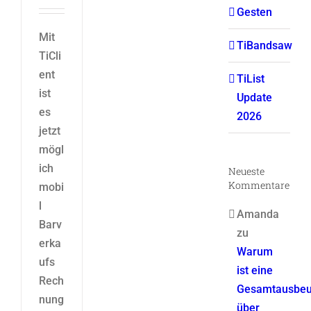
Gesten
Mit
TiBandsaw
TiCli
ent
TiList
ist
Update
es
2026
jetzt
mögl
ich
Neueste
Kommentare
mobi
l
Amanda
Barv
zu
erka
Warum
ufs
ist eine
Rech
Gesamtausbeu
nung
über