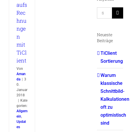
aufs
Suche
Rec
nach:
hnu
nge
Neueste
n
Beiträge
mit
TiCl
TiClient
ient
Sortierung
Von
Aman
Warum
da
|
3
klassische
0.
Januar
Schnittbild-
2018
Kalkulationen
|
Kate
gorien:
oft zu
Allgem
optimistisch
ein
,
Updat
sind
es