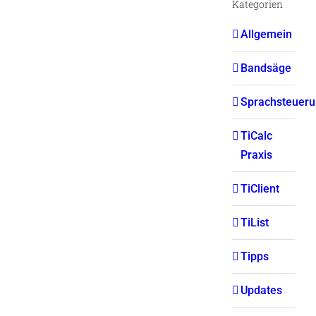
Kategorien
Allgemein
Bandsäge
Sprachsteuer
TiCalc
Praxis
TiClient
TiList
Tipps
Updates