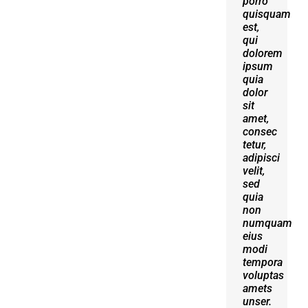
porro
erat
quisquam
volutpat.
est,
Quisque
qui
at est
dolorem
id
ipsum
ligula
quia
facilisis
dolor
laoreet
sit
eget
amet,
pulvinar
consec
nibh.
tetur,
Suspendisse
adipisci
at
velit,
ultrices
sed
dui.
quia
Curabitur
non
ac
numquam
felis
eius
arcu
modi
sadips
tempora
ipsums
voluptas
fugiats
amets
nemis.
unser.