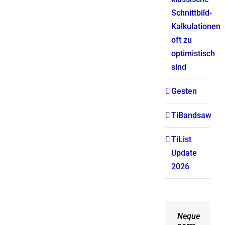
Schnittbild-
Kalkulationen
oft zu
optimistisch
sind
Gesten
TiBandsaw
TiList
Update
2026
Neque
Aliquam