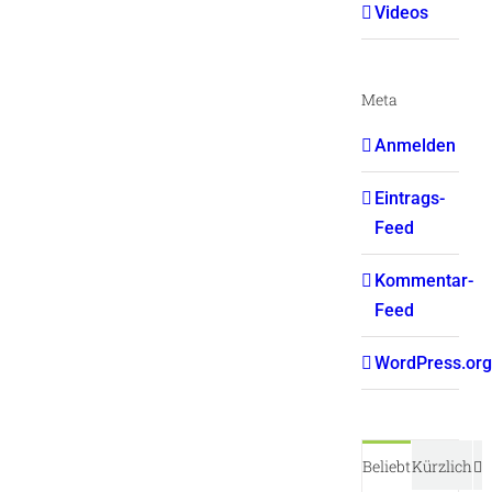
Videos
Meta
Anmelden
Eintrags-
Feed
Kommentar-
Feed
WordPress.org
K
Beliebt
Kürzlich