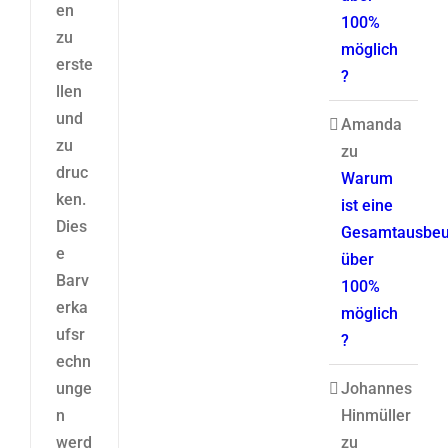
en
100%
zu
möglich
erste
?
llen
und
Amanda
zu
zu
druc
Warum
ken.
ist eine
Dies
Gesamtausbeu
e
über
Barv
100%
erka
möglich
ufsr
?
echn
unge
Johannes
n
Hinmüller
werd
zu