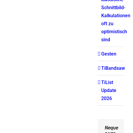
Schnittbild-
Kalkulationen
oft zu
optimistisch
sind
Gesten
TiBandsaw
TiList
Update
2026
Neque
Aliquam