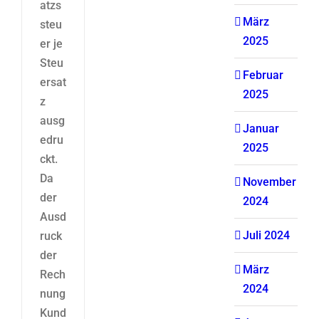
atzs
März
steu
2025
er je
Steu
Februar
ersat
2025
z
ausg
Januar
edru
2025
ckt.
Da
November
der
2024
Ausd
Juli 2024
ruck
der
März
Rech
2024
nung
Kund