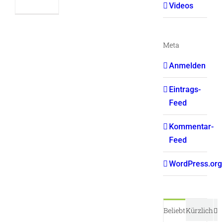
Videos
Meta
Anmelden
Eintrags-
Feed
Kommentar-
Feed
WordPress.org
K
Beliebt
Kürzlich