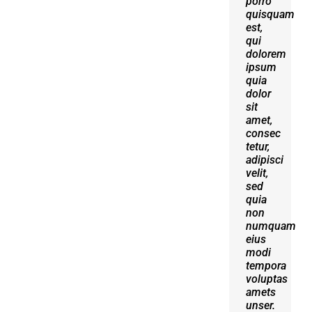
porro
erat
quisquam
volutpat.
est,
Quisque
qui
at est
dolorem
id
ipsum
ligula
quia
facilisis
dolor
laoreet
sit
eget
amet,
pulvinar
consec
nibh.
tetur,
Suspendisse
adipisci
at
velit,
ultrices
sed
dui.
quia
Curabitur
non
ac
numquam
felis
eius
arcu
modi
sadips
tempora
ipsums
voluptas
fugiats
amets
nemis.
unser.