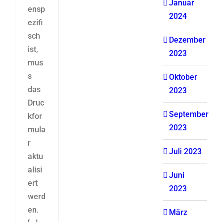
Januar
ensp
2024
ezifi
sch
Dezember
ist,
2023
mus
s
Oktober
das
2023
Druc
September
kfor
2023
mula
r
Juli 2023
aktu
alisi
Juni
ert
2023
werd
en.
März