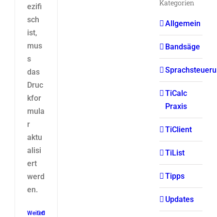
Kategorien
ezifi
sch
Allgemein
ist,
mus
Bandsäge
s
Sprachsteuer
das
Druc
TiCalc
kfor
Praxis
mula
r
TiClient
aktu
alisi
TiList
ert
Tipps
werd
en.
Updates
Weiterlesen
0