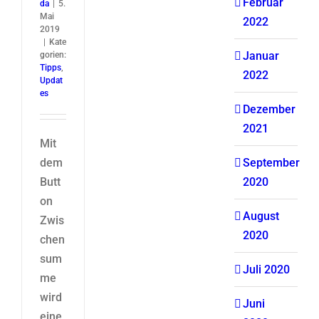
Februar
da
|
5.
Mai
2022
2019
|
Kate
Januar
gorien:
Tipps
,
2022
Updat
es
Dezember
2021
Mit
dem
September
Butt
2020
on
August
Zwis
2020
chen
sum
Juli 2020
me
wird
Juni
eine