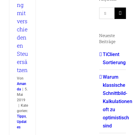
ng
Suche
mit
nach:
vers
chie
Neueste
den
Beiträge
en
Steu
TiClient
ersä
Sortierung
tzen
Warum
Von
Aman
klassische
da
|
5.
Schnittbild-
Mai
2019
Kalkulationen
|
Kate
oft zu
gorien:
Tipps
,
optimistisch
Updat
sind
es