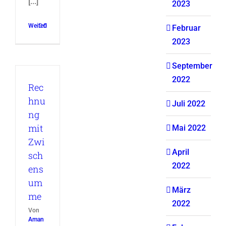
[...]
2023
Weiterlesen
0
Februar
2023
September
2022
Rec
hnu
Juli 2022
ng
mit
Mai 2022
Zwi
April
sch
2022
ens
um
März
me
2022
Von
Aman