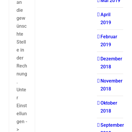
Mai 2019
an
die
April
gew
2019
ünsc
hte
Februar
Stell
2019
e in
der
Dezember
Rech
2018
nung
November
.
2018
Unte
r
Oktober
Einst
2018
ellun
gen -
September
>