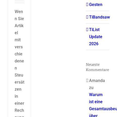
Gesten
Wen
TiBandsaw
n Sie
Artik
TiList
el
Update
mit
2026
vers
chie
dene
Neueste
n
Kommentare
Steu
Amanda
ersät
zu
zen
Warum
in
ist eine
einer
Gesamtausbeu
Rech
über