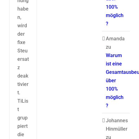
nung
100%
habe
möglich
n,
?
wird
der
Amanda
fixe
zu
Steu
Warum
ersat
ist eine
z
Gesamtausbeu
deak
über
tivier
100%
t.
möglich
TiLis
?
t
grup
Johannes
piert
Hinmüller
die
zu