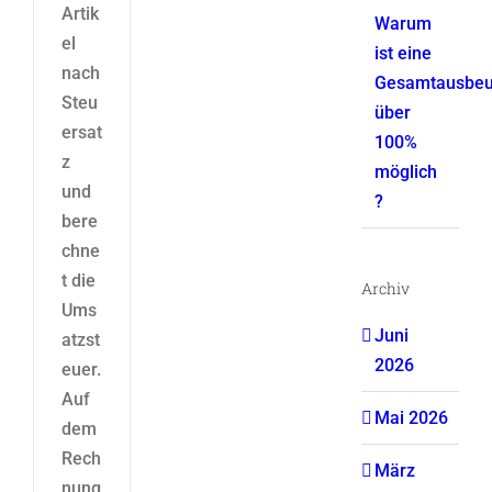
Artik
Warum
el
ist eine
nach
Gesamtausbeu
Steu
über
ersat
100%
z
möglich
und
?
bere
chne
t die
Archiv
Ums
Juni
atzst
2026
euer.
Auf
Mai 2026
dem
Rech
März
nung