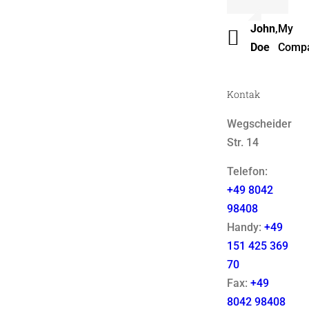
Luke
,
Them
John
,
My
Beck
Fusio
Doe
Comp
Kontak
Wegscheider
Str. 14
Telefon:
+49 8042
98408
Handy:
+49
151 425 369
70
Fax:
+49
8042 98408