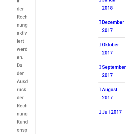
in
2018
der
Rech
Dezember
nung
2017
aktiv
iert
Oktober
werd
2017
en.
Da
September
der
2017
Ausd
ruck
August
der
2017
Rech
Juli 2017
nung
Kund
ensp