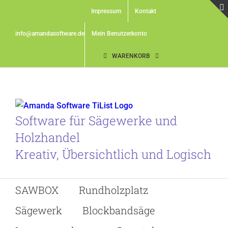
Skip
Impressum
Kontakt
to
content
info@amandasoftware.de
Mein Benutzerkonto
WARENKORB
Software für Sägewerke und
Holzhandel
Kreativ, Übersichtlich und Logisch
SAWBOX
Rundholzplatz
Sägewerk
Blockbandsäge