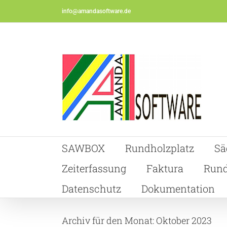
Skip
info@amandasoftware.de
to
content
SAWBOX
Rundholzplatz
Sä
Zeiterfassung
Faktura
Rund
Datenschutz
Dokumentation
Archiv für den Monat:
Oktober 2023