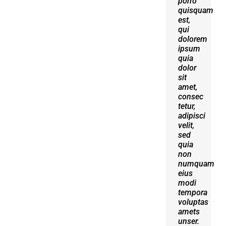
porro
erat
quisquam
volutpat.
est,
Quisque
qui
at est
dolorem
id
ipsum
ligula
quia
facilisis
dolor
laoreet
sit
eget
amet,
pulvinar
consec
nibh.
tetur,
Suspendisse
adipisci
at
velit,
ultrices
sed
dui.
quia
Curabitur
non
ac
numquam
felis
eius
arcu
modi
sadips
tempora
ipsums
voluptas
fugiats
amets
nemis.
unser.