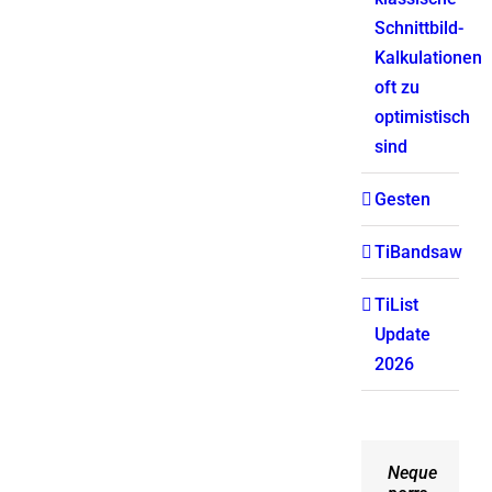
Schnittbild-
Kalkulationen
oft zu
optimistisch
sind
Gesten
TiBandsaw
TiList
Update
2026
Neque
Aliquam