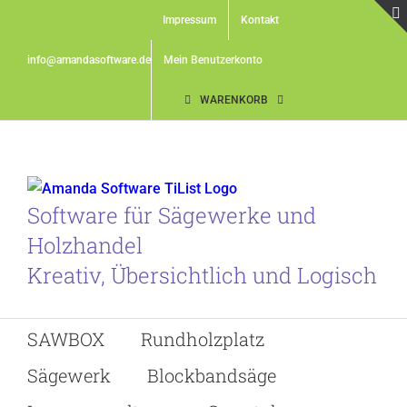
Skip
Impressum
Kontakt
to
content
info@amandasoftware.de
Mein Benutzerkonto
WARENKORB
Software für Sägewerke und
Holzhandel
Kreativ, Übersichtlich und Logisch
SAWBOX
Rundholzplatz
Sägewerk
Blockbandsäge