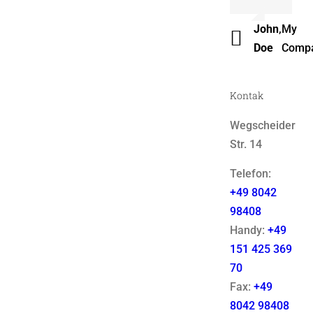
Luke
,
Them
John
,
My
Beck
Fusio
Doe
Comp
Kontak
Wegscheider
Str. 14
Telefon:
+49 8042
98408
Handy:
+49
151 425 369
70
Fax:
+49
8042 98408