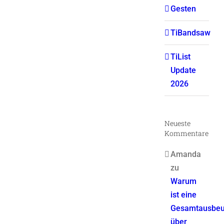
Gesten
TiBandsaw
TiList
Update
2026
Neueste
Kommentare
Amanda
zu
Warum
ist eine
Gesamtausbeu
über