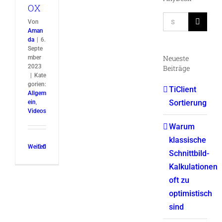
OX
Suche
Von
Aman
nach:
da
|
6.
Septe
Neueste
mber
2023
Beiträge
|
Kate
gorien:
TiClient
Allgem
Sortierung
ein
,
Videos
Warum
klassische
Weiterlesen
0
Schnittbild-
Kalkulationen
oft zu
optimistisch
sind