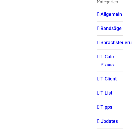
Kategorien
Allgemein
Bandsäge
Sprachsteuer
TiCalc
Praxis
TiClient
TiList
Tipps
Updates