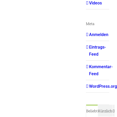
Videos
Meta
Anmelden
Eintrags-
Feed
Kommentar-
Feed
WordPress.org
K
Beliebt
Kürzlich