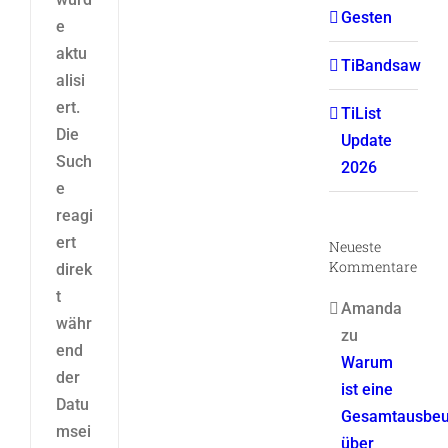
Gesten
e
aktu
TiBandsaw
alisi
ert.
TiList
Die
Update
Such
2026
e
reagi
ert
Neueste
Kommentare
direk
t
Amanda
währ
zu
end
Warum
der
ist eine
Datu
Gesamtausbeu
msei
über