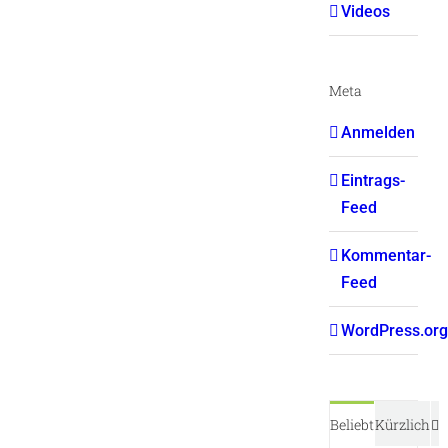
Videos
Meta
Anmelden
Eintrags-
Feed
Kommentar-
Feed
WordPress.org
K
Beliebt
Kürzlich