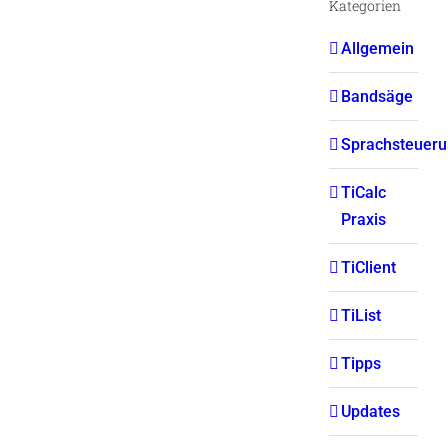
Kategorien
Allgemein
Bandsäge
Sprachsteuer
TiCalc
Praxis
TiClient
TiList
Tipps
Updates