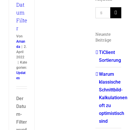
Dat
Suche
um
nach:
Filte
r
Neueste
Von
Beiträge
Aman
da
|
2.
TiClient
April
2022
Sortierung
|
Kate
gorien:
Updat
Warum
es
klassische
Schnittbild-
Kalkulationen
Der
oft zu
Datu
optimistisch
m-
sind
Filter
wurd