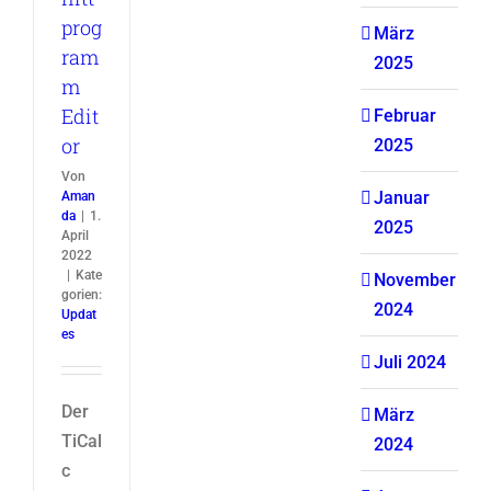
prog
März
ram
2025
m
Edit
Februar
or
2025
Von
Januar
Aman
da
|
1.
2025
April
2022
|
Kate
November
gorien:
2024
Updat
es
Juli 2024
Der
März
TiCal
2024
c