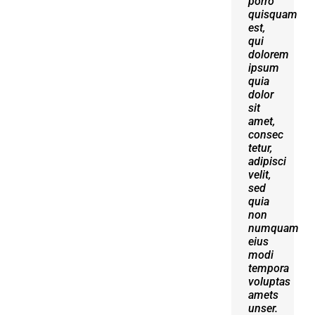
porro
erat
quisquam
volutpat.
est,
Quisque
qui
at est
dolorem
id
ipsum
ligula
quia
facilisis
dolor
laoreet
sit
eget
amet,
pulvinar
consec
nibh.
tetur,
Suspendisse
adipisci
at
velit,
ultrices
sed
dui.
quia
Curabitur
non
ac
numquam
felis
eius
arcu
modi
sadips
tempora
ipsums
voluptas
fugiats
amets
nemis.
unser.