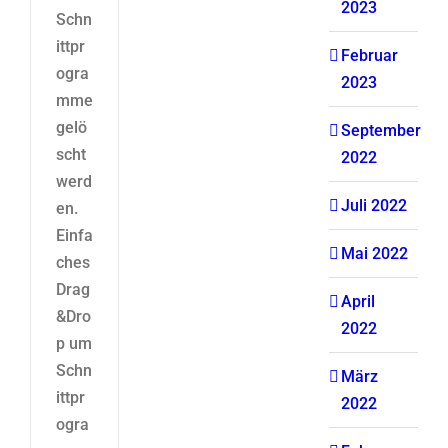
2023
Schn
ittpr
Februar
ogra
2023
mme
gelö
September
scht
2022
werd
Juli 2022
en.
Einfa
Mai 2022
ches
Drag
April
&Dro
2022
p um
Schn
März
ittpr
2022
ogra