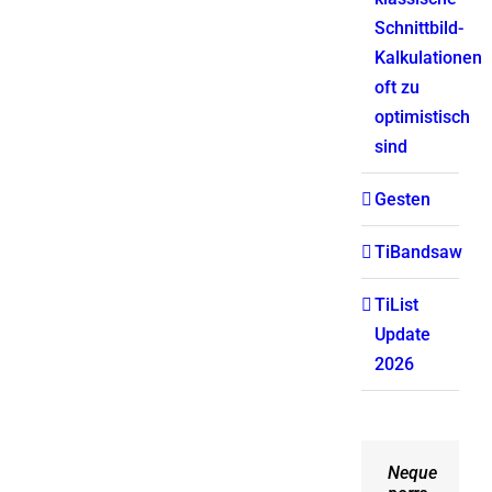
Schnittbild-
Kalkulationen
oft zu
optimistisch
sind
Gesten
TiBandsaw
TiList
Update
2026
Neque
Aliquam