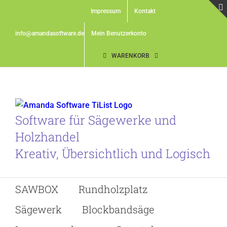
Skip
Impressum
Kontakt
to
content
info@amandasoftware.de
Mein Benutzerkonto
WARENKORB
Software für Sägewerke und
Holzhandel
Kreativ, Übersichtlich und Logisch
SAWBOX
Rundholzplatz
Sägewerk
Blockbandsäge