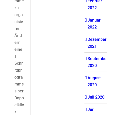
mme
Februar
zu
2022
orga
Januar
nisie
2022
ren.
Änd
Dezember
ern
2021
eine
s
September
Schn
2020
ittpr
ogra
August
mme
2020
s per
Juli 2020
Dopp
elklic
Juni
k.