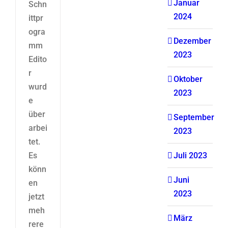
Januar
Schn
2024
ittpr
ogra
Dezember
mm
2023
Edito
r
Oktober
wurd
2023
e
über
September
arbei
2023
tet.
Es
Juli 2023
könn
Juni
en
2023
jetzt
meh
März
rere