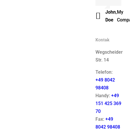
Luke
,
Them
John
,
My
Beck
Fusio
Doe
Comp
Kontak
Wegscheider
Str. 14
Telefon:
+49 8042
98408
Handy:
+49
151 425 369
70
Fax:
+49
8042 98408