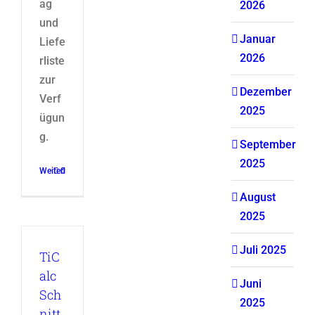
ag
2026
und
Januar
Liefe
2026
rliste
zur
Dezember
Verf
2025
ügun
g.
September
2025
Weiterlesen
0
August
2025
Juli 2025
TiC
alc
Juni
Sch
2025
nitt