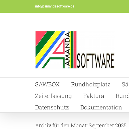
Skip
info@amandasoftware.de
to
content
SAWBOX
Rundholzplatz
Sä
Zeiterfassung
Faktura
Rund
Datenschutz
Dokumentation
Archiv für den Monat:
September 2025