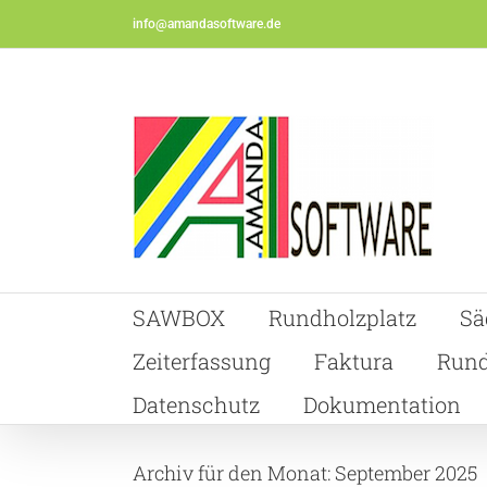
Skip
info@amandasoftware.de
to
content
SAWBOX
Rundholzplatz
Sä
Zeiterfassung
Faktura
Rund
Datenschutz
Dokumentation
Archiv für den Monat:
September 2025