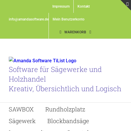
Skip
Impressum
Kontakt
to
content
info@amandasoftware.de
Mein Benutzerkonto
WARENKORB
Software für Sägewerke und
Holzhandel
Kreativ, Übersichtlich und Logisch
SAWBOX
Rundholzplatz
Sägewerk
Blockbandsäge