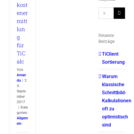
kost
Suche
ener
nach:
mitt
lun
Neueste
g
Beiträge
für
TiC
TiClient
alc
Sortierung
Von
Aman
Warum
da
|
2
klassische
4.
Septe
Schnittbild-
mber
Kalkulationen
2017
|
Kate
oft zu
gorien:
optimistisch
Allgem
ein
sind