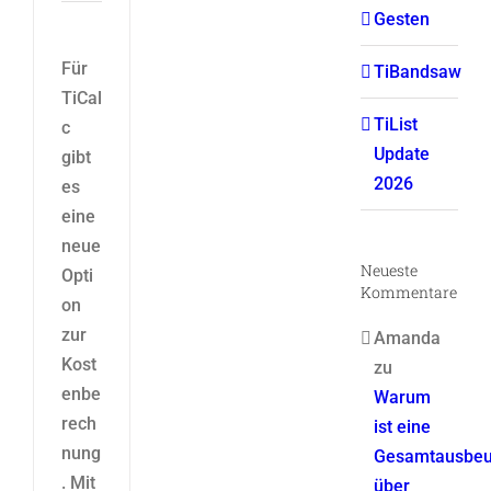
Gesten
Für
TiBandsaw
TiCal
TiList
c
Update
gibt
2026
es
eine
neue
Neueste
Opti
Kommentare
on
zur
Amanda
Kost
zu
enbe
Warum
rech
ist eine
nung
Gesamtausbeu
. Mit
über