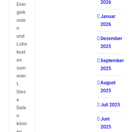
2026
Ener
giek
Januar
oste
2026
n
und
Dezember
Lohn
2025
kost
en
September
sum
2025
mier
August
t.
2025
Dies
e
Juli 2025
Date
n
Juni
könn
2025
en