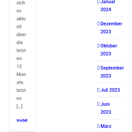
Januar
sich
2024
so
aktu
Dezember
ell
2023
über
die
Oktober
letzt
2023
en
12
September
Mon
2023
ate,
Juli 2023
letzt
es
Juni
[...]
2023
Weiterlesen
0
März