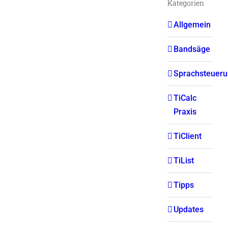
Kategorien
Allgemein
Bandsäge
Sprachsteuer
TiCalc
Praxis
TiClient
TiList
Tipps
Updates