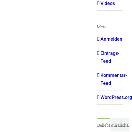
Videos
Meta
Anmelden
Eintrags-
Feed
Kommentar-
Feed
WordPress.org
K
Beliebt
Kürzlich