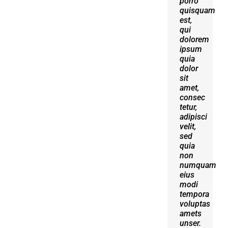
porro
erat
quisquam
volutpat.
est,
Quisque
qui
at est
dolorem
id
ipsum
ligula
quia
facilisis
dolor
laoreet
sit
eget
amet,
pulvinar
consec
nibh.
tetur,
Suspendisse
adipisci
at
velit,
ultrices
sed
dui.
quia
Curabitur
non
ac
numquam
felis
eius
arcu
modi
sadips
tempora
ipsums
voluptas
fugiats
amets
nemis.
unser.