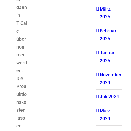
dann
März
in
2025
TiCal
Februar
c
2025
über
nom
Januar
men
2025
werd
en.
November
Die
2024
Prod
uktio
Juli 2024
nsko
sten
März
lass
2024
en