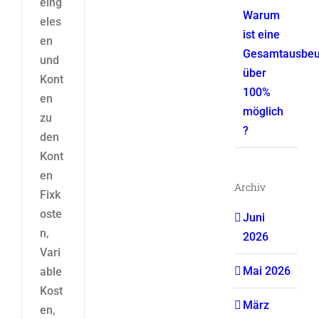
eing
Warum
eles
ist eine
en
Gesamtausbeu
und
über
Kont
100%
en
möglich
zu
?
den
Kont
en
Archiv
Fixk
oste
Juni
n,
2026
Vari
Mai 2026
able
Kost
März
en,