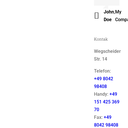
Luke
,
Them
John
,
My
Beck
Fusio
Doe
Comp
Kontak
Wegscheider
Str. 14
Telefon:
+49 8042
98408
Handy:
+49
151 425 369
70
Fax:
+49
8042 98408