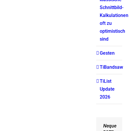
Schnittbild-
Kalkulationen
oft zu
optimistisch
sind
Gesten
TiBandsaw
TiList
Update
2026
Neque
Aliquam