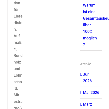
tion
Warum
für
ist eine
Liefe
Gesamtausbeu
rliste
über
n,
100%
Auf
möglich
maß
?
e,
Rund
holz
Archiv
und
Juni
Lohn
2026
schn
itt.
Mai 2026
Mit
extra
März
groß