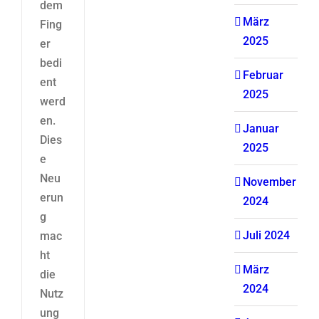
dem
März
Fing
2025
er
bedi
Februar
ent
2025
werd
en.
Januar
Dies
2025
e
Neu
November
erun
2024
g
Juli 2024
mac
ht
März
die
2024
Nutz
ung