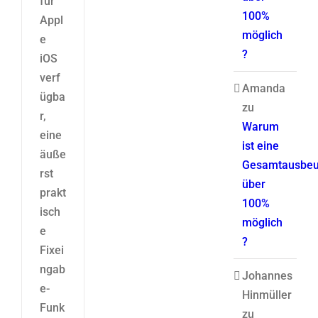
für
100%
Appl
möglich
e
?
iOS
verf
Amanda
ügba
zu
r,
Warum
eine
ist eine
äuße
Gesamtausbeu
rst
über
prakt
100%
isch
möglich
e
?
Fixei
ngab
Johannes
e-
Hinmüller
Funk
zu