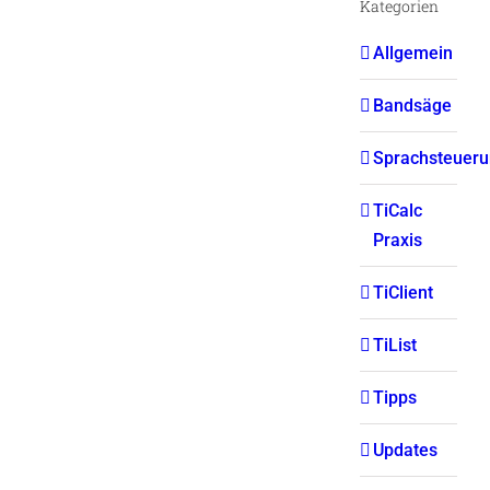
Kategorien
Allgemein
Bandsäge
Sprachsteuer
TiCalc
Praxis
TiClient
TiList
Tipps
Updates