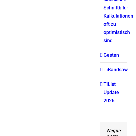
Schnittbild-
Kalkulationen
oft zu
optimistisch
sind
Gesten
TiBandsaw
TiList
Update
2026
Neque
Aliquam