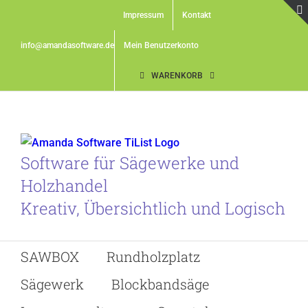
Skip
Impressum
Kontakt
to
content
info@amandasoftware.de
Mein Benutzerkonto
WARENKORB
Software für Sägewerke und
Holzhandel
Kreativ, Übersichtlich und Logisch
SAWBOX
Rundholzplatz
Sägewerk
Blockbandsäge