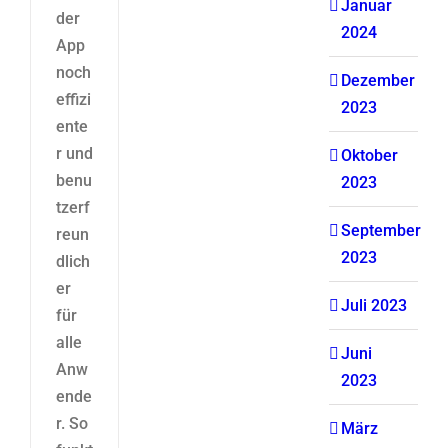
Januar
der
2024
App
noch
Dezember
effizi
2023
ente
r und
Oktober
benu
2023
tzerf
September
reun
2023
dlich
er
Juli 2023
für
alle
Juni
Anw
2023
ende
r. So
März