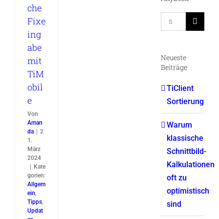
che
Suche
Fixe
nach:
ing
abe
Neueste
mit
Beiträge
TiM
obil
TiClient
e
Sortierung
Von
Aman
Warum
da
|
2
klassische
1.
März
Schnittbild-
2024
Kalkulationen
|
Kate
gorien:
oft zu
Allgem
optimistisch
ein
,
Tipps
,
sind
Updat