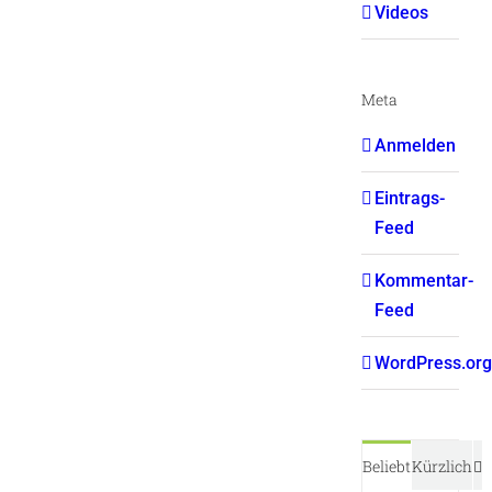
Videos
Meta
Anmelden
Eintrags-
Feed
Kommentar-
Feed
WordPress.org
K
Beliebt
Kürzlich