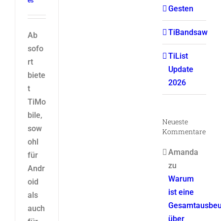
es
Gesten
TiBandsaw
Ab
sofo
TiList
rt
Update
biete
2026
t
TiMo
bile,
Neueste
sow
Kommentare
ohl
Amanda
für
zu
Andr
Warum
oid
ist eine
als
Gesamtausbeu
auch
über