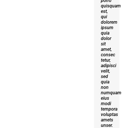
porro
erat
quisquam
volutpat.
est,
Quisque
qui
at est
dolorem
id
ipsum
ligula
quia
facilisis
dolor
laoreet
sit
eget
amet,
pulvinar
consec
nibh.
tetur,
Suspendisse
adipisci
at
velit,
ultrices
sed
dui.
quia
Curabitur
non
ac
numquam
felis
eius
arcu
modi
sadips
tempora
ipsums
voluptas
fugiats
amets
nemis.
unser.