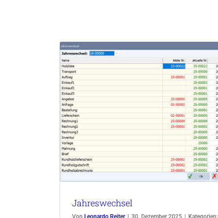
Kanban-Board
TiList
Jahreswechsel
Von
Leonardo Reiter
|
30. Dezember 2025
|
Kategorien: