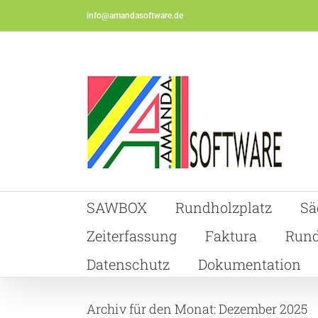
Skip
info@amandasoftware.de
to
content
SAWBOX
Rundholzplatz
Sä
Zeiterfassung
Faktura
Rund
Datenschutz
Dokumentation
Archiv für den Monat:
Dezember 2025