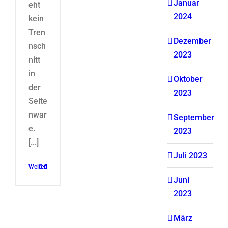
Januar
eht
2024
kein
Tren
Dezember
nsch
2023
nitt
in
Oktober
der
2023
Seite
nwar
September
e.
2023
[...]
Juli 2023
Weiterlesen
0
Juni
2023
März