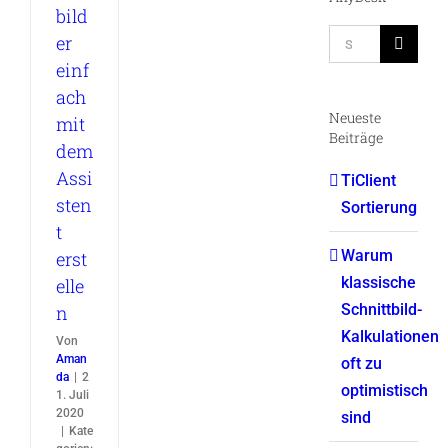
bild
Suche
er
nach:
einf
ach
Neueste
mit
Beiträge
dem
Assi
TiClient
sten
Sortierung
t
Warum
erst
klassische
elle
Schnittbild-
n
Kalkulationen
Von
Aman
oft zu
da
|
2
optimistisch
1. Juli
2020
sind
|
Kate