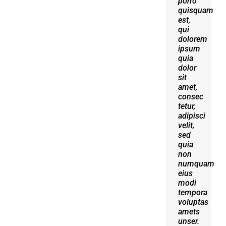
porro
erat
quisquam
volutpat.
est,
Quisque
qui
at est
dolorem
id
ipsum
ligula
quia
facilisis
dolor
laoreet
sit
eget
amet,
pulvinar
consec
nibh.
tetur,
Suspendisse
adipisci
at
velit,
ultrices
sed
dui.
quia
Curabitur
non
ac
numquam
felis
eius
arcu
modi
sadips
tempora
ipsums
voluptas
fugiats
amets
nemis.
unser.