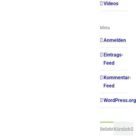
Videos
Meta
Anmelden
Eintrags-
Feed
Kommentar-
Feed
WordPress.org
K
Beliebt
Kürzlich