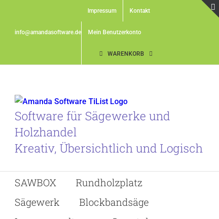
Skip
Impressum
Kontakt
to
content
info@amandasoftware.de
Mein Benutzerkonto
WARENKORB
Software für Sägewerke und
Holzhandel
Kreativ, Übersichtlich und Logisch
SAWBOX
Rundholzplatz
Sägewerk
Blockbandsäge