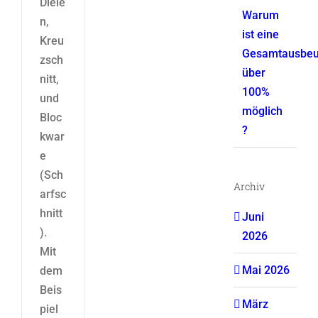
Diele
Warum
n,
ist eine
Kreu
Gesamtausbeu
zsch
über
nitt,
100%
und
möglich
Bloc
?
kwar
e
(Sch
Archiv
arfsc
hnitt
Juni
).
2026
Mit
Mai 2026
dem
Beis
März
piel