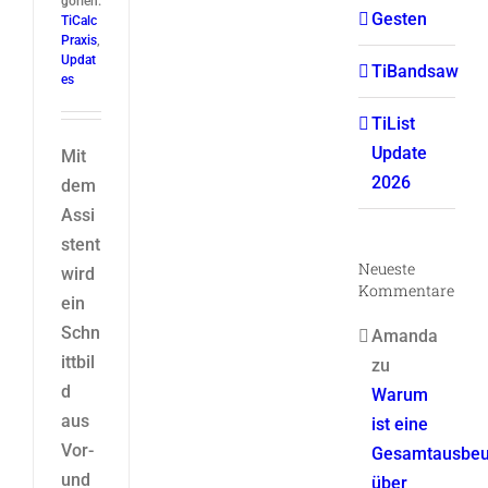
gorien:
Gesten
TiCalc
Praxis
,
Updat
TiBandsaw
es
TiList
Update
Mit
2026
dem
Assi
stent
Neueste
wird
Kommentare
ein
Schn
Amanda
ittbil
zu
d
Warum
aus
ist eine
Vor-
Gesamtausbeu
und
über