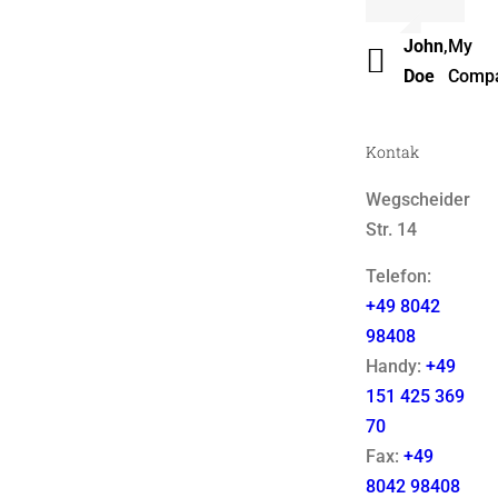
Luke
,
Them
John
,
My
Beck
Fusio
Doe
Comp
Kontak
Wegscheider
Str. 14
Telefon:
+49 8042
98408
Handy:
+49
151 425 369
70
Fax:
+49
8042 98408