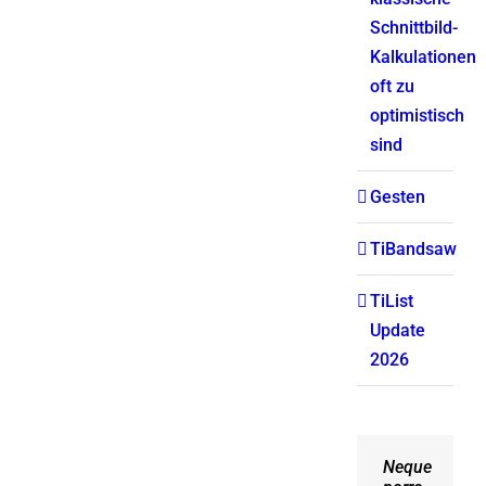
Schnittbild-
Kalkulationen
oft zu
optimistisch
sind
Gesten
TiBandsaw
TiList
Update
2026
Neque
Aliquam