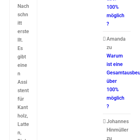
Nach
100%
schn
möglich
itt
?
erste
Amanda
llt.
zu
Es
Warum
gibt
ist eine
eine
Gesamtausbeu
n
über
Assi
100%
stent
möglich
für
?
Kant
holz,
Johannes
Latte
Hinmüller
n,
zu