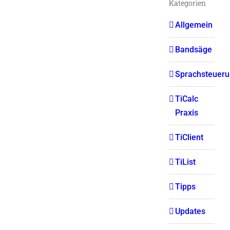
Kategorien
Allgemein
Bandsäge
Sprachsteuer
TiCalc
Praxis
TiClient
TiList
Tipps
Updates