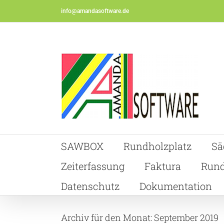
Skip
info@amandasoftware.de
to
content
SAWBOX
Rundholzplatz
Sä
Zeiterfassung
Faktura
Rund
Datenschutz
Dokumentation
Archiv für den Monat:
September 2019