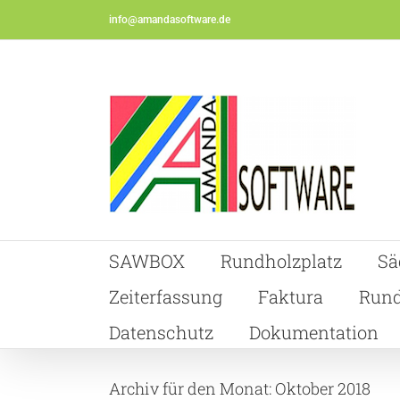
Skip
info@amandasoftware.de
to
content
SAWBOX
Rundholzplatz
Sä
Zeiterfassung
Faktura
Rund
Datenschutz
Dokumentation
Archiv für den Monat:
Oktober 2018